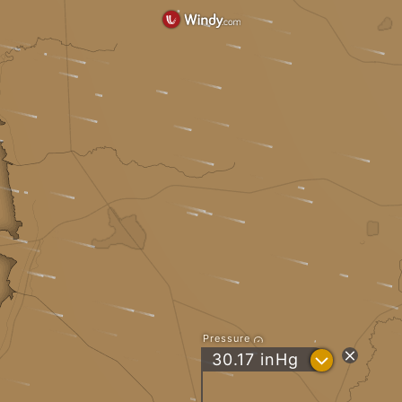
Pressure
?
30.17
inHg