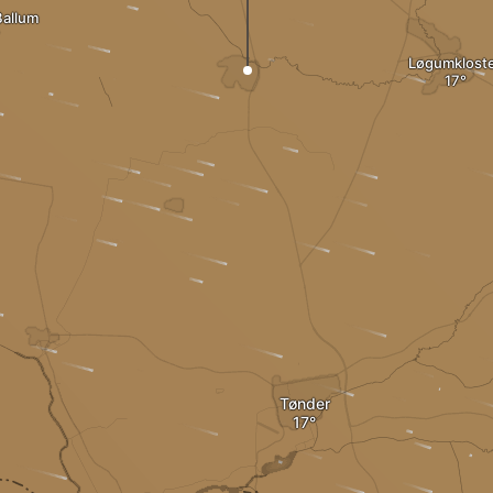
allum
Løgumklost
Tønder