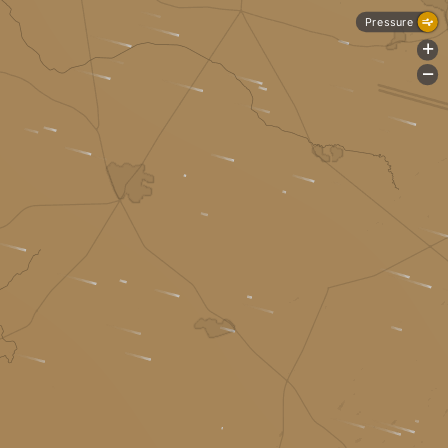
Pressure
+
-