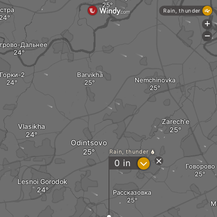
стра
Rain, thunder
+
-
трово-Дальнее
Горки-2
Barvikha
Nemchinovka
Zarech'e
Vlasikha
Odintsovo
Rain, thunder
?
0
in
Говорово
Lesnoi Gorodok
Рассказовка
М