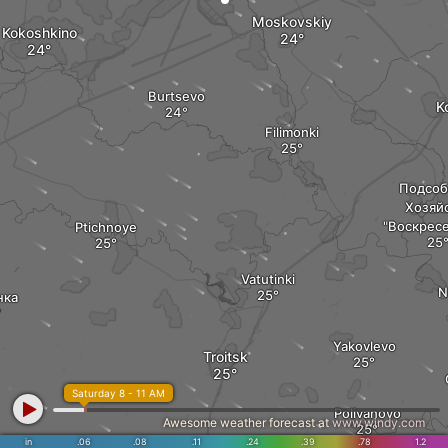
Moskovskiy
Kokoshkino
Burtsevo
K
Filimonki
Подсоб
Хозяй
"Воскрес
Ptichnoye
Vatutinki
N
нка
Yakovlevo
Troitsk
Saturday 8 - 11 AM
Polivanovo
Awesome weather forecast at
www.windy.com
in
.06
.08
.11
.24
.39
.78
1.2