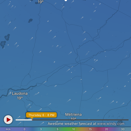
Ļaudona
Mētriena
Thursday 6 - 8 PM
Awesome weather forecast at
www.windy.com
m/s
0
3
5
10
15
20
30