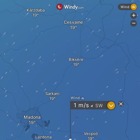
Wind
Kārzdaba
+
Cesvaine
-
Biksēre
Sarkaņi
Wind
?
1
m/s
SW
"
Madona
Vecpoļi
Lazdona