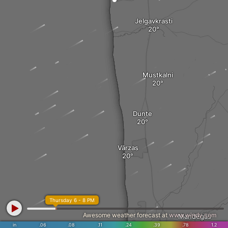
Jelgavkrasti
Mustkalni
Dunte
Vārzas
Thursday 6 - 8 PM
Awesome weather forecast at
www.windy.com
Mandegas
in
.06
.08
.11
.24
.39
.78
1.2