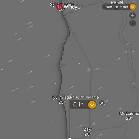
Ķirbiži
Šķīsterciems
Rain, thunder
+
-
Ķurmrags
Rain, thunder
?
0
in
Mežciems
Zaķi