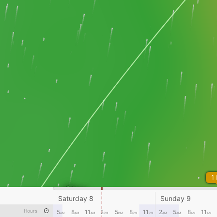
1
Saturday 8
Sunday 9
Hours
5
8
11
2
5
8
11
2
5
8
11
AM
AM
AM
PM
PM
PM
PM
AM
AM
AM
AM