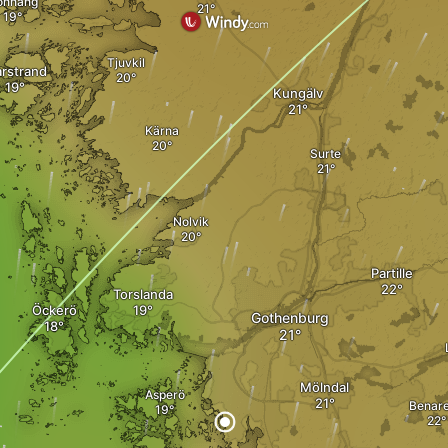
önnäng
Tjuvkil
rstrand
Kungälv
Kärna
Surte
Nolvik
Partille
Torslanda
Öckerö
Gothenburg
Mölndal
Asperö
Benar