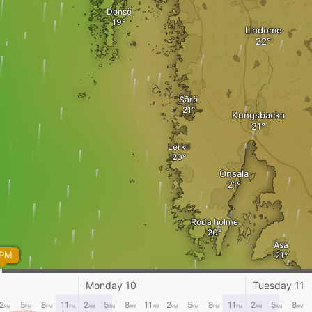
Donsö
Lindome
Särö
Kungsbacka
Lerkil
Onsala
Röda holme
Åsa
 PM
Monday 10
Tuesday 11
Löfta
2
5
8
11
2
5
8
11
2
5
8
11
2
5
8
PM
PM
PM
PM
AM
AM
AM
AM
PM
PM
PM
PM
AM
AM
AM