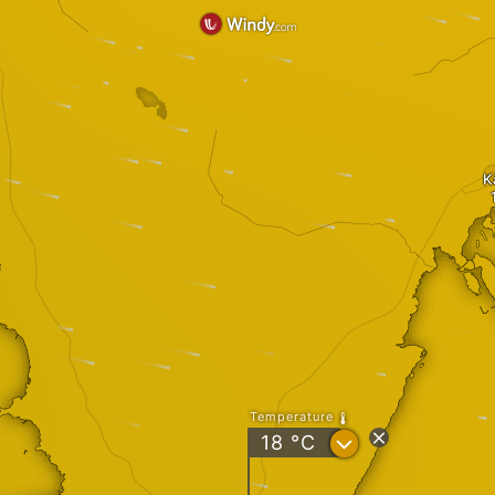
K
Temperature
?
18
°C