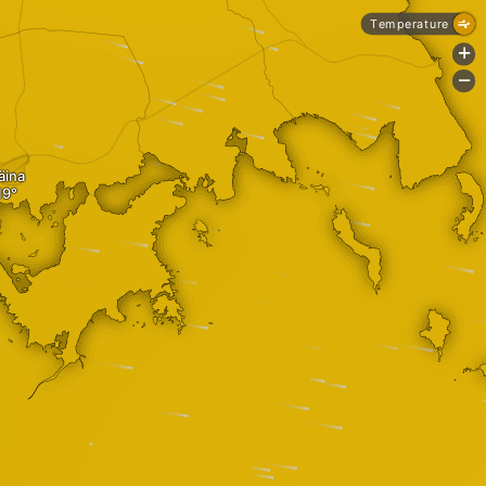
Temperature
+
-
äina