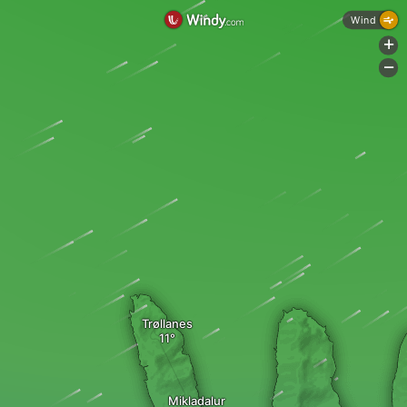
Wind
+
-
Trøllanes
Mikladalur