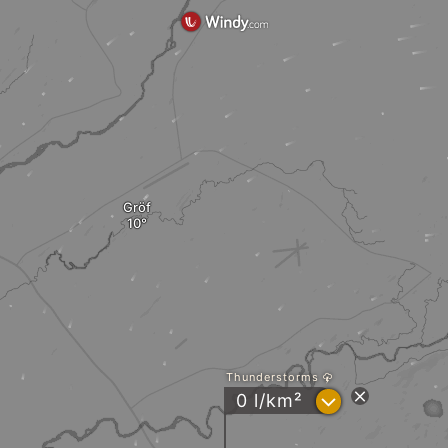
Gröf
Thunderstorms
?
0 l/km²