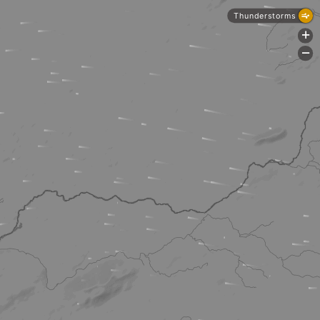
Thunderstorms
+
-