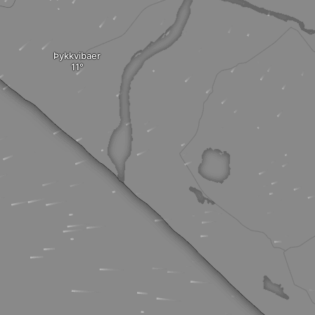
Þykkvibaer