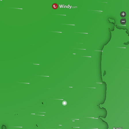
+
-
Karhi