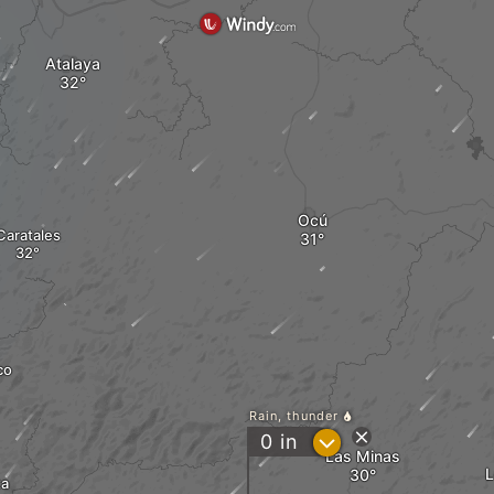
Atalaya
Ocú
Caratales
co
Rain, thunder
?
0
in
Las Minas
L
ta