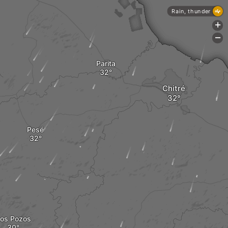
Rain, thunder
+
-
Parita
Chitré
Pesé
os Pozos