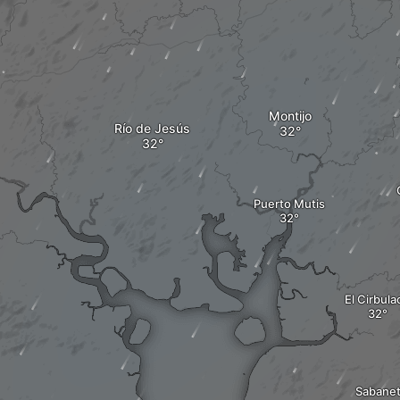
Montijo
Río de Jesús
Puerto Mutis
El Cirbula
Sabane