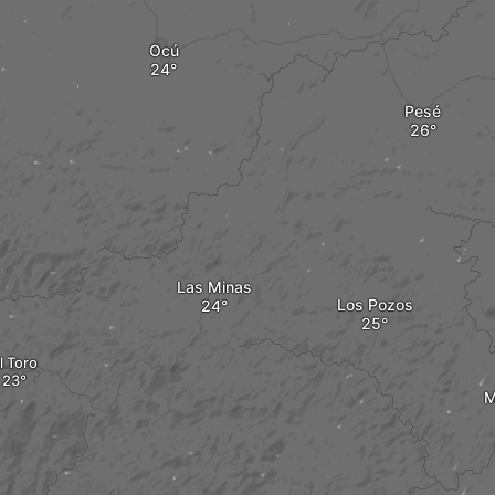
Ocú
Pesé
Las Minas
Los Pozos
l Toro
M