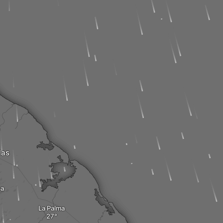
las
ca
La Palma