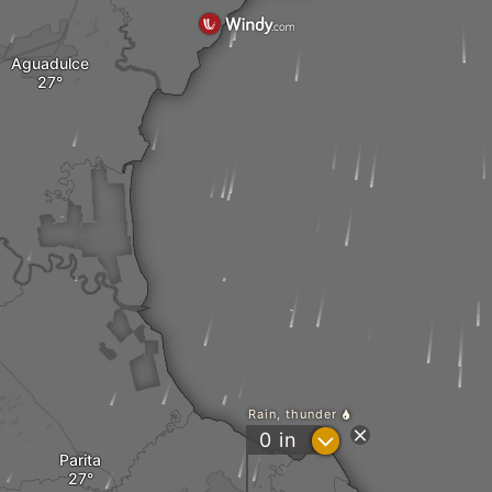
Aguadulce
Rain, thunder
?
0
in
Parita