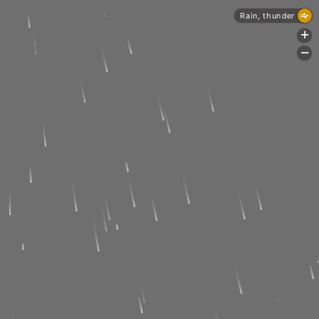
Rain, thunder
+
-