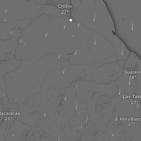
Chitré
Guararé
Las Tab
acaracas
Peña Blan