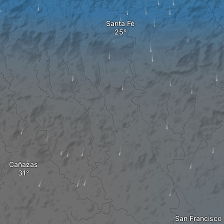
Santa Fé
Cañazas
San Francisco