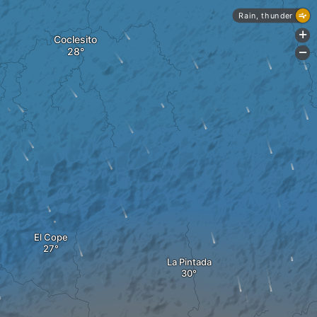
Rain, thunder
+
Coclesito
-
El Cope
La Pintada