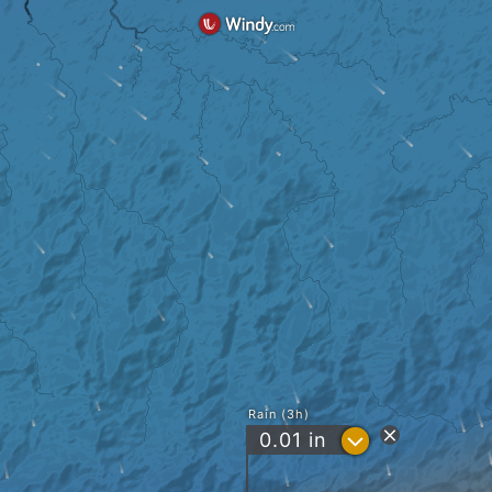
Rain (3h)
?
0.01
in