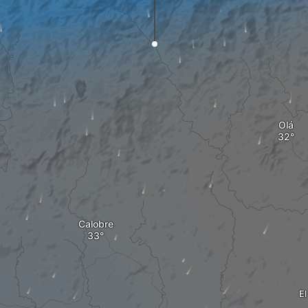
Olá
Calobre
El