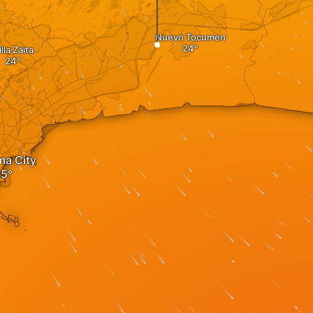
Nuevo Tocumen
illa Zaita
a City