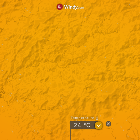
Temperature
?
24
°C