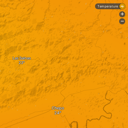
Temperature
+
-
Las Sainas
Chepo