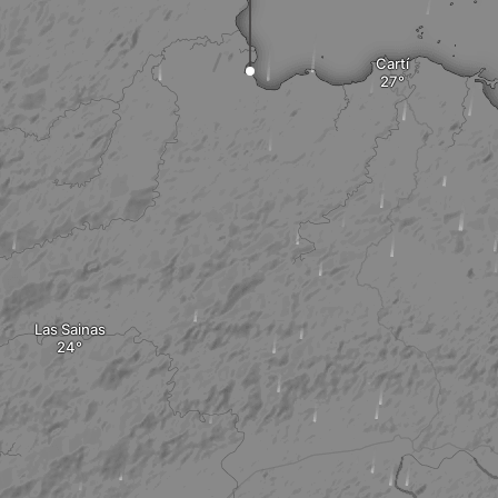
Cartí
Las Sainas