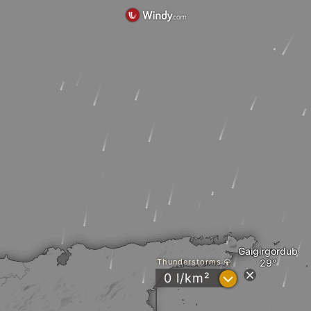
Gaigirgordub
Thunderstorms
?
0 l/km²